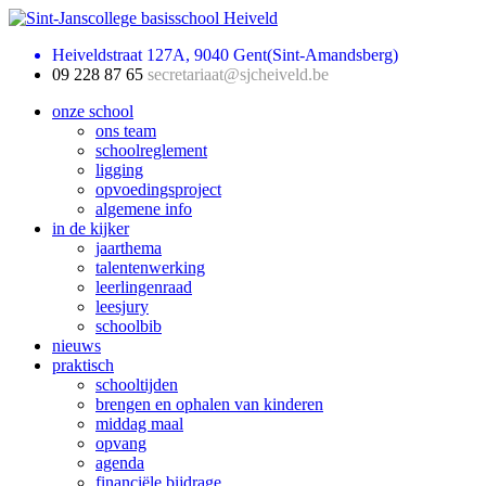
Heiveldstraat 127A, 9040 Gent(Sint-Amandsberg)
09 228 87 65
secretariaat@sjcheiveld.be
onze school
ons team
schoolreglement
ligging
opvoedingsproject
algemene info
in de kijker
jaarthema
talentenwerking
leerlingenraad
leesjury
schoolbib
nieuws
praktisch
schooltijden
brengen en ophalen van kinderen
middag maal
opvang
agenda
financiële bijdrage