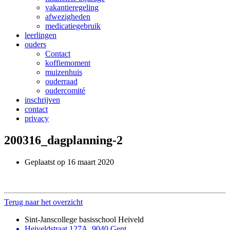
vakantieregeling
afwezigheden
medicatiegebruik
leerlingen
ouders
Contact
koffiemoment
muizenhuis
ouderraad
oudercomité
inschrijven
contact
privacy
200316_dagplanning-2
Geplaatst op 16 maart 2020
Terug naar het overzicht
Sint-Janscollege basisschool Heiveld
Heiveldstraat 127A, 9040 Gent