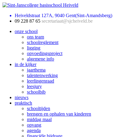
Heiveldstraat 127A, 9040 Gent(Sint-Amandsberg)
09 228 87 65
secretariaat@sjcheiveld.be
onze school
ons team
schoolreglement
ligging
opvoedingsproject
algemene info
in de kijker
jaarthema
talentenwerking
leerlingenraad
leesjury
schoolbib
nieuws
praktisch
schooltijden
brengen en ophalen van kinderen
middag maal
opvang
agenda
financiële bijdrage