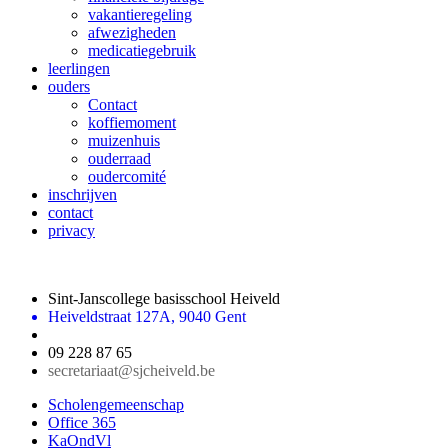
vakantieregeling
afwezigheden
medicatiegebruik
leerlingen
ouders
Contact
koffiemoment
muizenhuis
ouderraad
oudercomité
inschrijven
contact
privacy
Sint-Janscollege basisschool Heiveld
Heiveldstraat 127A, 9040 Gent
09 228 87 65
secretariaat@sjcheiveld.be
Scholengemeenschap
Office 365
KaOndVl